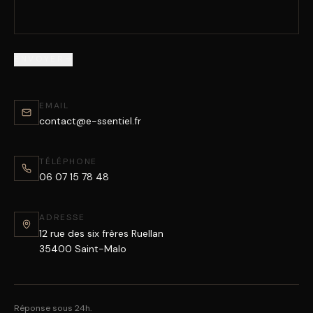
ENVOYER
EMAIL
contact@e-ssentiel.fr
TÉLÉPHONE
06 07 15 78 48
ADRESSE
12 rue des six frères Ruellan
35400 Saint-Malo
Réponse sous 24h.