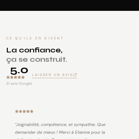
CE QU'ILS EN DISENT
La confiance,
ça se construit.
5.0
LAISSER UN AVIS
31 avis Google
"
Joignabilité, compétence, et sympathie. Que
demander de mieux ! Merci à Etienne pour la