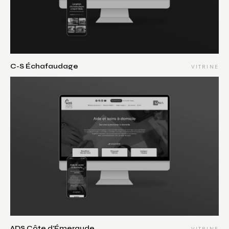
C-S Échafaudage
VITRINE
ADS Côte d'Émeraude
VITRINE