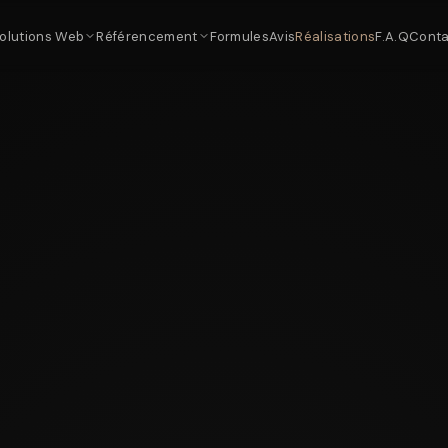
olutions Web
Référencement
Formules
Avis
Réalisations
F.A.Q
Conta