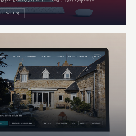
gne · Refonte design · SEO local · 30 ans d'expertise
ITE WEB