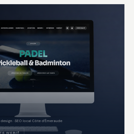
e design · SEO local Côte d'Émeraude
ITE WEB