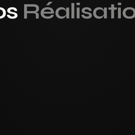
os
Réalisati