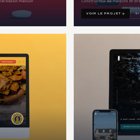
cal bassin malouin
Constructeur de maisons en Breta
VOIR LE PROJET
S