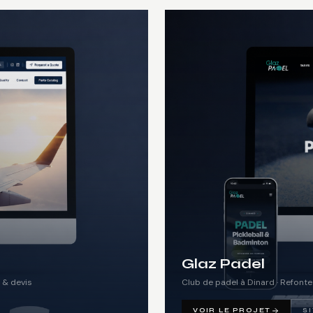
Glaz Padel
 & devis
Club de padel à Dinard · Refont
VOIR LE PROJET
S