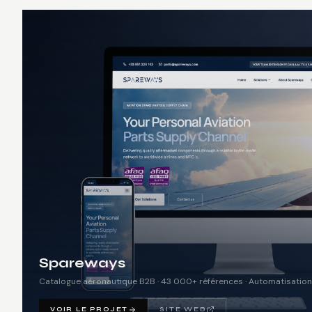
Spareways
Catalogue aéronautique B2B · 43 000+ références · Automatisation
VOIR LE PROJET
SITE WEB